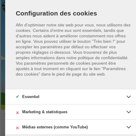
Configuration des cookies
ACTUALITÉS AUTOUR DE
Afin d'optimiser notre site web pour vous, nous utilisons des
cookies. Certains d'entre eux sont essentiels, tandis que
CARAVANYA
d'autres nous aident à améliorer constamment nos offres
en ligne.
Vous pouvez utiliser le bouton "Très bien !" pour
accepter les paramètres par défaut ou effectuer vos
propres réglages ci-dessous. Vous trouverez de plus
amples informations dans notre politique de confidentialité.
Vos paramètres personnels de cookies peuvent être
ajustés à tout moment en cliquant sur le lien "Paramètres
des cookies" dans le pied de page du site web.
✔
Essentiel
×
Marketing & statistiques
Essentiel
Caravanya
Actualités autour de Caravanya
Les cookies essentiels permettent des fonctions de base et
×
Médias externes (comme YouTube)
Marketing &
Désactiver
Activer
sont nécessaires au bon fonctionnement du site web.
Marketing
statistiques