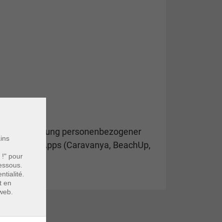
g und Verwendung personenbezogener
ains
rhältlichen Apps (Caravanya, BeachUp,
 !" pour
essous.
tialité.
t en
 web.
ionen