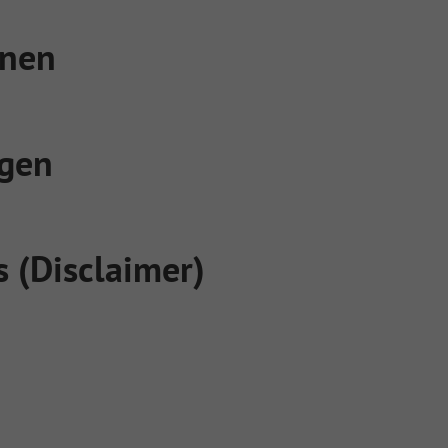
onen
gen
 (Disclaimer)