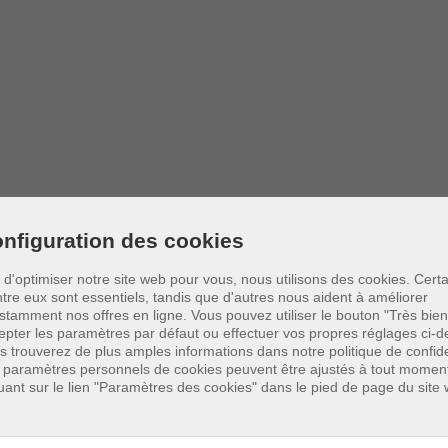
nfiguration des cookies
tzer über die Art, den Umfang und Zwecke der Erhebun
n d'optimiser notre site web pour vous, nous utilisons des cookies. Cert
te und den im Google Play Store sowie Apple App Store e
ntre eux sont essentiels, tandis que d'autres nous aident à améliorer
stamment nos offres en ligne.
Vous pouvez utiliser le bouton "Très bien
epter les paramètres par défaut ou effectuer vos propres réglages ci-d
s trouverez de plus amples informations dans notre politique de confiden
 paramètres personnels de cookies peuvent être ajustés à tout momen
quant sur le lien "Paramètres des cookies" dans le pied de page du site
gemeinen Daten und Informat