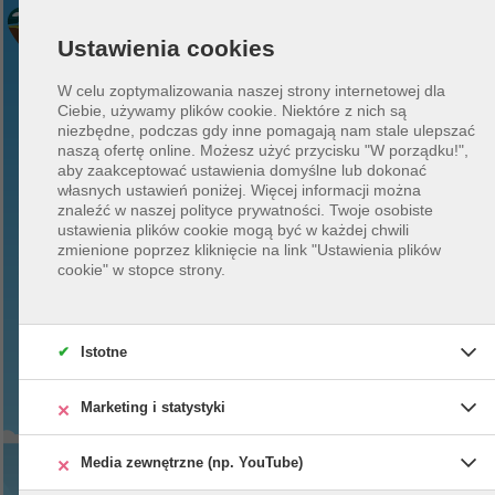
Ustawienia cookies
W celu zoptymalizowania naszej strony internetowej dla
#CARAVANYAPARTNER
Ciebie, używamy plików cookie. Niektóre z nich są
niezbędne, podczas gdy inne pomagają nam stale ulepszać
naszą ofertę online.
Możesz użyć przycisku "W porządku!",
aby zaakceptować ustawienia domyślne lub dokonać
własnych ustawień poniżej. Więcej informacji można
znaleźć w naszej polityce prywatności. Twoje osobiste
ustawienia plików cookie mogą być w każdej chwili
zmienione poprzez kliknięcie na link "Ustawienia plików
cookie" w stopce strony.
✔
Istotne
×
Marketing i statystyki
Istotne
Istotne pliki cookie umożliwiają korzystanie z podstawowych
×
Media zewnętrzne (np. YouTube)
Marketing i
Dezaktywacja
Aktywuj
funkcji i są niezbędne do prawidłowego funkcjonowania
Marketing
statystyki