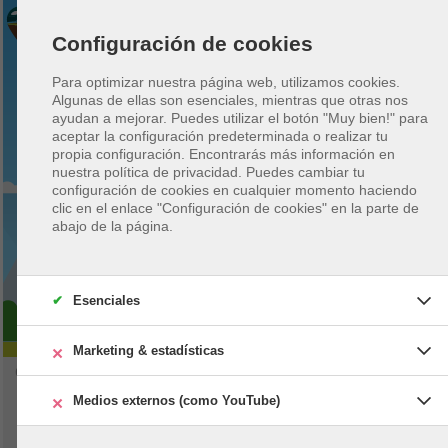
Configuración de cookies
Para optimizar nuestra página web, utilizamos cookies.
#CAMPGREEN
Algunas de ellas son esenciales, mientras que otras nos
OPCIONES DE VIAJE
ayudan a mejorar.
Puedes utilizar el botón "Muy bien!" para
aceptar la configuración predeterminada o realizar tu
propia configuración. Encontrarás más información en
nuestra política de privacidad. Puedes cambiar tu
configuración de cookies en cualquier momento haciendo
clic en el enlace "Configuración de cookies" en la parte de
abajo de la página.
✔
Esenciales
×
Marketing & estadísticas
Esenciales
Caravanya
Guía de
Acampar
¿Qué opciones de viaje
camping
hay?
Las cookies esenciales permiten funciones básicas y son
×
Medios externos (como YouTube)
Marketing &
Desactivadas
Activadas
necesarias para el correcto funcionamiento del sitio web.
Marketing
estadísticas
&
estadísticas