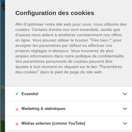
Configuration des cookies
Afin d'optimiser notre site web pour vous, nous utilisons des
COMMENTAIRE DE L'INVITÉ
cookies. Certains d'entre eux sont essentiels, tandis que
BUSSGELDKATALOG.ORG
d'autres nous aident à améliorer constamment nos offres
FEU DE CAMP EN VACANCES EN
en ligne.
Vous pouvez utiliser le bouton "Très bien !" pour
accepter les paramètres par défaut ou effectuer vos
CAMPING - QUE FAUT-IL
propres réglages ci-dessous. Vous trouverez de plus
PRENDRE EN CONSIDÉRATION
amples informations dans notre politique de confidentialité.
Vos paramètres personnels de cookies peuvent être
?
ajustés à tout moment en cliquant sur le lien "Paramètres
des cookies" dans le pied de page du site web.
✔
Essentiel
×
Marketing & statistiques
Essentiel
Les cookies essentiels permettent des fonctions de base et
×
Médias externes (comme YouTube)
Marketing &
Désactiver
Activer
sont nécessaires au bon fonctionnement du site web.
Marketing
statistiques