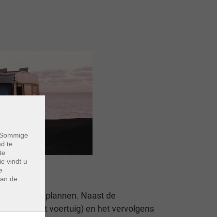
. Sommige
nd te
te
e vindt u
e
van de
 tijd moet inplannen. Naast de
me van het voertuig) en het vervolgens