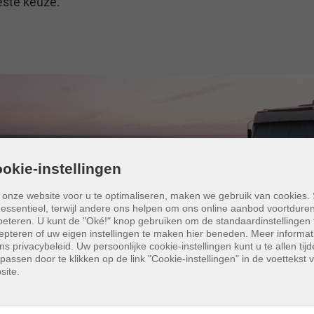
este keuze.
okie-instellingen
onze website voor u te optimaliseren, maken we gebruik van cookies
n essentieel, terwijl andere ons helpen om ons online aanbod voortdure
beteren.
U kunt de "Oké!" knop gebruiken om de standaardinstellingen 
epteren of uw eigen instellingen te maken hier beneden. Meer informati
ons privacybeleid. Uw persoonlijke cookie-instellingen kunt u te allen tijd
passen door te klikken op de link "Cookie-instellingen" in de voettekst 
site.
 houden dat u bij het verhuren van uw camper voldoende
t de huurders (kennismaking, overhandiging of terugna