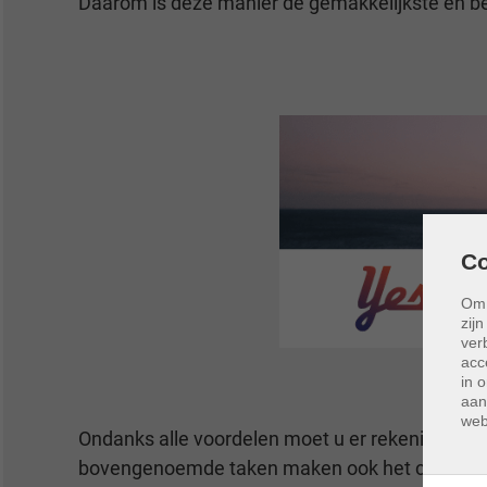
Daarom is deze manier de gemakkelijkste en b
Co
Om 
zij
ver
acc
in 
aan
web
Ondanks alle voordelen moet u er rekening mee
bovengenoemde taken maken ook het contact me