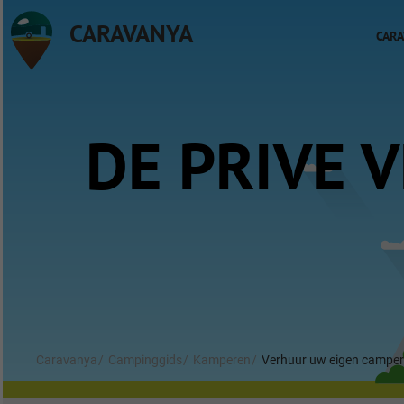
CARAVANYA
CARA
DE PRIVE 
Caravanya
Campinggids
Kamperen
Verhuur uw eigen camper