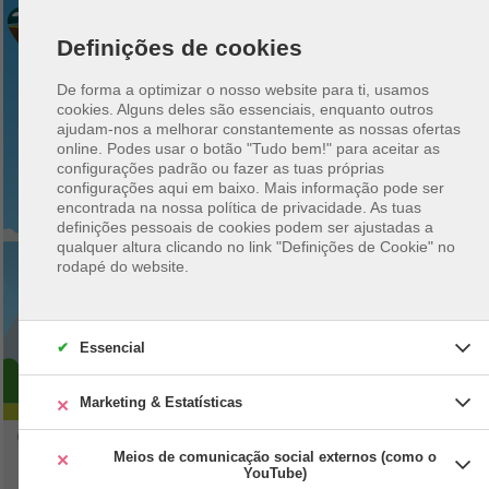
Definições de cookies
De forma a optimizar o nosso website para ti, usamos
#CAMPGREEN
cookies. Alguns deles são essenciais, enquanto outros
ACAMPAMENTO SELVAGEM NA
ajudam-nos a melhorar constantemente as nossas ofertas
SUÉCIA
online.
Podes usar o botão "Tudo bem!" para aceitar as
configurações padrão ou fazer as tuas próprias
configurações aqui em baixo. Mais informação pode ser
encontrada na nossa política de privacidade. As tuas
definições pessoais de cookies podem ser ajustadas a
qualquer altura clicando no link "Definições de Cookie" no
rodapé do website.
✔
Essencial
×
Marketing & Estatísticas
Essencial
Caravanya
Campismo selvagem na Europa
Suécia
Os cookies essenciais permitem funções básicas e são
×
Meios de comunicação social externos (como o
Marketing &
Desactivado
Activado
necessários para o bom funcionamento do website.
YouTube)
Marketing
Estatísticas