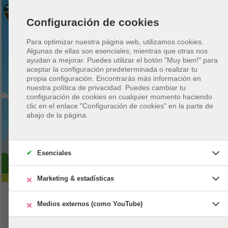
Configuración de cookies
Para optimizar nuestra página web, utilizamos cookies.
#CAMPGREEN
Algunas de ellas son esenciales, mientras que otras nos
ACAMPADA LIBRE EN SERBIA
ayudan a mejorar.
Puedes utilizar el botón "Muy bien!" para
aceptar la configuración predeterminada o realizar tu
propia configuración. Encontrarás más información en
nuestra política de privacidad. Puedes cambiar tu
configuración de cookies en cualquier momento haciendo
clic en el enlace "Configuración de cookies" en la parte de
abajo de la página.
✔
Esenciales
×
Marketing & estadísticas
Esenciales
Caravanya
Acampada libre en Europa
Serbia
Las cookies esenciales permiten funciones básicas y son
×
Medios externos (como YouTube)
Marketing &
Desactivadas
Activadas
necesarias para el correcto funcionamiento del sitio web.
Marketing
estadísticas
¿Se permite en Serbia la
&
estadísticas