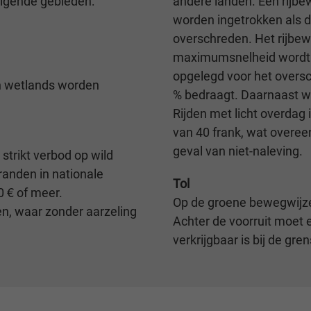
lgende gebieden:
andere landen. Een rijbe
worden ingetrokken als
overschreden. Het rijbewi
maximumsnelheid wordt 
opgelegd voor het oversch
n wetlands worden
% bedraagt. Daarnaast wo
Rijden met licht overdag i
van 40 frank, wat overee
geval van niet-naleving.
strikt verbod op wild
randen in nationale
Tol
0 € of meer.
Op de groene bewegwijzer
den, waar zonder aarzeling
Achter de voorruit moet 
verkrijgbaar is bij de gr