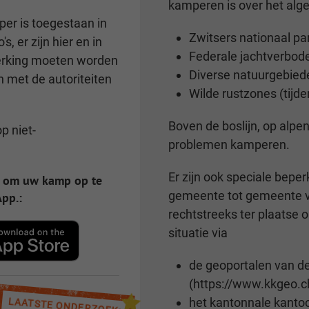
kamperen is over het alg
per is toegestaan in
Zwitsers nationaal pa
's, er zijn hier en in
Federale jachtverbode
merking moeten worden
Diverse natuurgebied
 met de autoriteiten
Wilde rustzones (tijd
Boven de boslijn, op alpen
p niet-
problemen kamperen.
Er zijn ook speciale bepe
n om uw kamp op te
gemeente tot gemeente ve
pp.:
rechtstreeks ter plaatse o
situatie via
de geoportalen van d
(https://www.kkgeo.c
het kantonnale kantoo
LAATSTE ONDERZOEK: