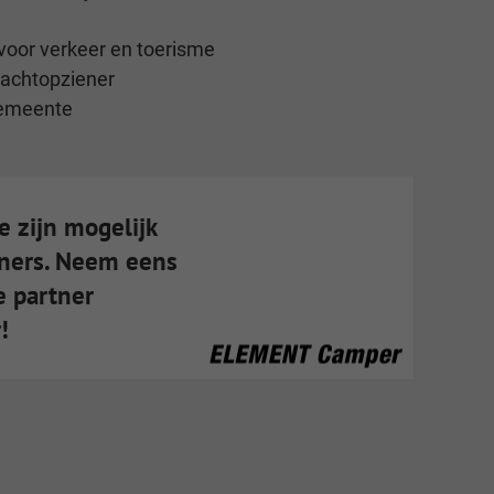
 voor verkeer en toerisme
jachtopziener
gemeente
e zijn mogelijk
tners. Neem eens
e partner
!