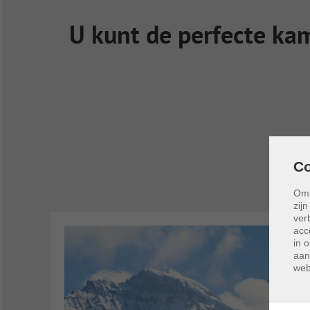
U kunt de perfecte ka
Co
Om 
zij
ver
acc
in 
aan
web