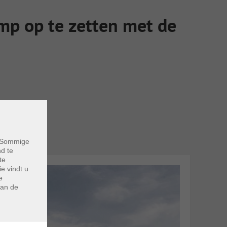
mp op te zetten met de
. Sommige
nd te
te
e vindt u
e
van de