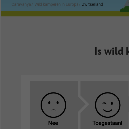
Caravanya
Wild kamperen in Europa
Zwitserland
Is wild
Nee
Toegestaan!