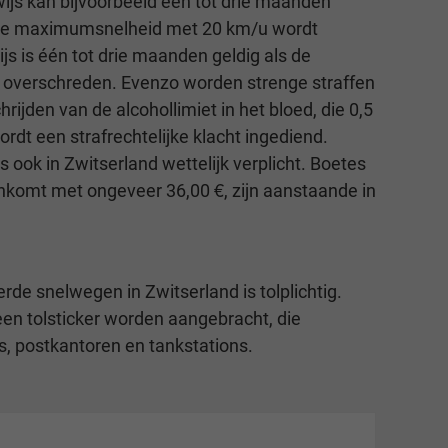
wijs kan bijvoorbeeld één tot drie maanden
 de maximumsnelheid met 20 km/u wordt
js is één tot drie maanden geldig als de
overschreden. Evenzo worden strenge straffen
rijden van de alcohollimiet in het bloed, die 0,5
rdt een strafrechtelijke klacht ingediend.
s ook in Zwitserland wettelijk verplicht. Boetes
nkomt met ongeveer 36,00 €, zijn aanstaande in
de snelwegen in Zwitserland is tolplichtig.
een tolsticker worden aangebracht, die
ens, postkantoren en tankstations.