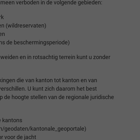
emeen verboden in de volgende gebieden:
rk
n (wildreservaten)
en
ens de beschermingsperiode)
weiden en in rotsachtig terrein kunt u zonder
rkingen die van kanton tot kanton en van
rschillen. U kunt zich daarom het best
p de hoogte stellen van de regionale juridische
e kantons
h/geodaten/kantonale_geoportale)
r voor de jacht