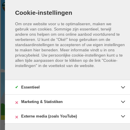
Cookie-instellingen
Om onze website voor u te optimaliseren, maken we
#CAMPGREEN
gebruik van cookies. Sommige zijn essentieel, terwijl
WILD KAMPEREN EN VRIJ
andere ons helpen om ons online aanbod voortdurend te
STAAN MET DE CAMPER IN
verbeteren.
U kunt de "Oké!" knop gebruiken om de
standaardinstellingen te accepteren of uw eigen instellingen
BELGIË
te maken hier beneden. Meer informatie vindt u in ons
privacybeleid. Uw persoonlijke cookie-instellingen kunt u te
allen tijde aanpassen door te klikken op de link "Cookie-
instellingen" in de voettekst van de website.
✔
Essentieel
×
Marketing & Statistiken
Essentieel
Essentiële cookies maken basisfuncties mogelijk en zijn
×
Externe media (zoals YouTube)
Marketing &
Deactiveer
Activeer
noodzakelijk voor de goede werking van de website.
Marketing
Statistiken
Caravanya
Wild kamperen in Europa
België
&
Statistiken