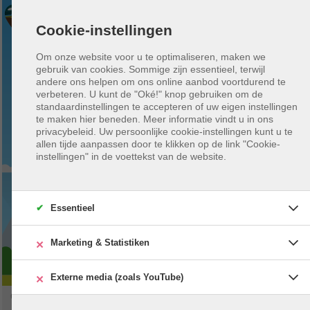
Cookie-instellingen
Om onze website voor u te optimaliseren, maken we
#CAMPGREEN
gebruik van cookies. Sommige zijn essentieel, terwijl
WILD KAMPEREN EN VRIJ
andere ons helpen om ons online aanbod voortdurend te
STAAN MET DE CAMPER IN
verbeteren.
U kunt de "Oké!" knop gebruiken om de
standaardinstellingen te accepteren of uw eigen instellingen
BULGARIJE
te maken hier beneden. Meer informatie vindt u in ons
privacybeleid. Uw persoonlijke cookie-instellingen kunt u te
allen tijde aanpassen door te klikken op de link "Cookie-
instellingen" in de voettekst van de website.
✔
Essentieel
×
Marketing & Statistiken
Essentieel
Essentiële cookies maken basisfuncties mogelijk en zijn
×
Externe media (zoals YouTube)
Marketing &
Deactiveer
Activeer
noodzakelijk voor de goede werking van de website.
Marketing
Statistiken
Caravanya
Wild kamperen in Europa
Bulgarije
&
Statistiken