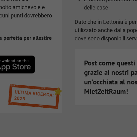
 molto amichevole e
delle case
alcuni punti dovrebbero
Dato che in Lettonia è p
utilizzato anche dalla pop
 perfetta per allestire
dove sono disponibili servi
Post come questi 
grazie ai nostri p
un'occhiata al no
MietZeitRaum!
ULTIMA RICERCA:
2025