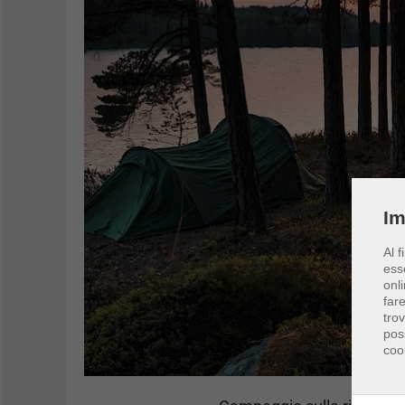
Im
Al f
ess
onli
far
tro
pos
coo