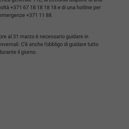
fficoltà +371 67 18 18 18 18 e di una hotline per
d emergenze +371 11 88.
bre al 31 marzo è necessario guidare in
vernali. C'è anche l'obbligo di guidare tutto
durante il giorno.