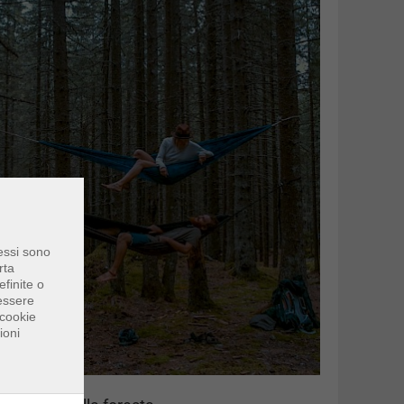
 essi sono
rta
finite o
 essere
 cookie
ioni