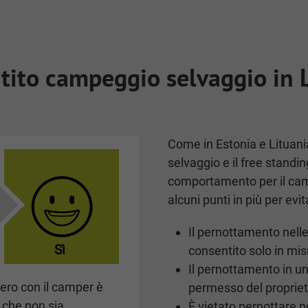
tito campeggio selvaggio in 
Come in Estonia e Lituani
selvaggio e il free standing
comportamento per il cam
alcuni punti in più per evi
Il pernottamento nelle 
Sì
consentito solo in mis
Il pernottamento in un
bero con il camper è
permesso del propriet
 che non sia
È vietato pernottare ne